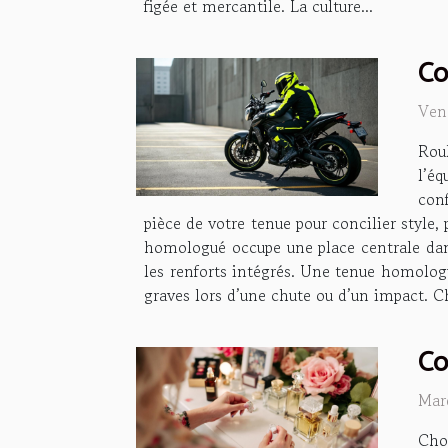
figée et mercantile. La culture...
Co
Ven
Rou
l’é
con
pièce de votre tenue pour concilier style,
homologué occupe une place centrale dan
les renforts intégrés. Une tenue homolog
graves lors d’une chute ou d’un impact. Ch
Co
Mar
Choi