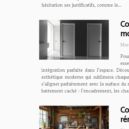
hésitation ses justificatifs, comme le...
Co
mo
Mar
Pou
ess
intégration parfaite dans l’espace. Déco
esthétique moderne qui sublimera chaque 
s’aligner parfaitement avec la surface du 
battement caché : l’encadrement, les char
Co
ré