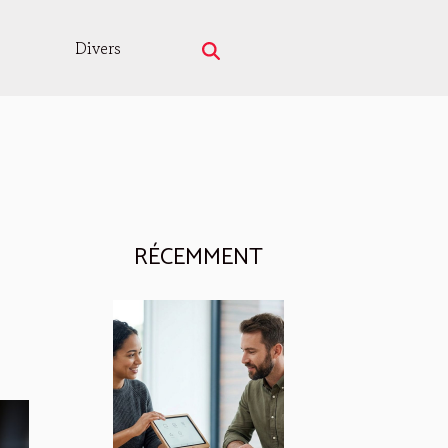
Divers
RÉCEMMENT