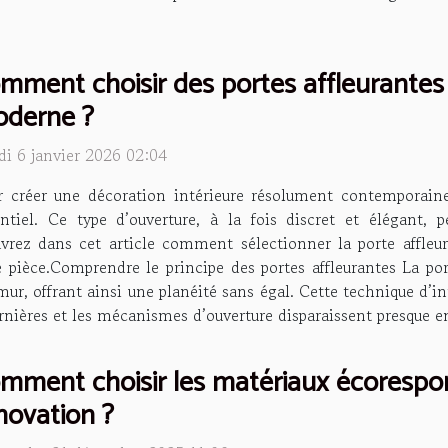
mment choisir des portes affleurantes
derne ?
di 6 janvier 2026 02:04
r créer une décoration intérieure résolument contemporaine,
entiel. Ce type d’ouverture, à la fois discret et élégant,
uvrez dans cet article comment sélectionner la porte affleur
pièce.Comprendre le principe des portes affleurantes La port
mur, offrant ainsi une planéité sans égal. Cette technique d’in
nières et les mécanismes d’ouverture disparaissent presque ent
mment choisir les matériaux écorespo
novation ?