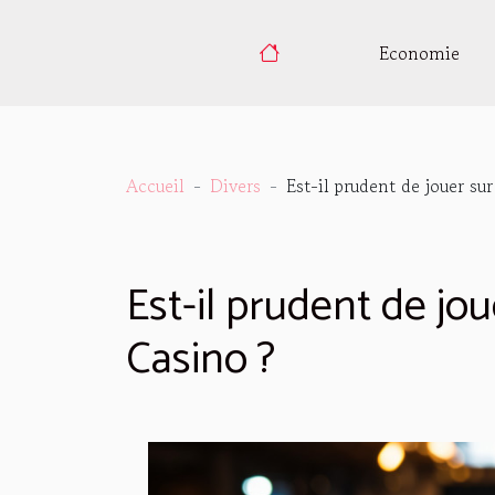
Economie
Accueil
Divers
Est-il prudent de jouer sur
Est-il prudent de jou
Casino ?