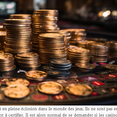
t en pleine éclosion dans le monde des jeux. Ils ne sont pas 
nt à certifier. Il est alors normal de se demander si les casin