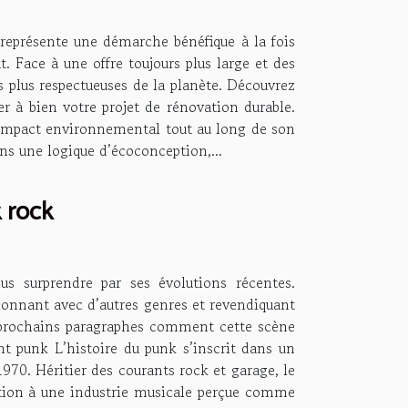
représente une démarche bénéfique à la fois
t. Face à une offre toujours plus large et des
 plus respectueuses de la planète. Découvrez
er à bien votre projet de rénovation durable.
 impact environnemental tout au long de son
ans une logique d’écoconception,...
 rock
us surprendre par ses évolutions récentes.
usionnant avec d’autres genres et revendiquant
s prochains paragraphes comment cette scène
t punk L’histoire du punk s’inscrit dans un
970. Héritier des courants rock et garage, le
action à une industrie musicale perçue comme