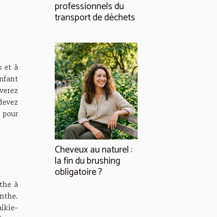
professionnels du
transport de déchets
s et à
enfant
uverez
devez
 pour
Cheveux au naturel :
la fin du brushing
obligatoire ?
the à
inthe.
lkie-