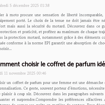
dredi 5 décembre 2025 01:38
ler à moto procure une sensation de liberté incomparable, 
quipement porté. Le choix de la tenue ne doit jamais être n
fort mais aussi la sécurité du motard. Découvrez dans ce 
 protection et praticité, et profitez au maximum de chaque tra
s la protection motard, notamment grâce à des éléments com
uée conforme à la norme EPI garantit une absorption de chocs
oisir...
mment choisir le coffret de parfum idéa
di 11 novembre 2025 00:46
sir un coffret de parfum pour une femme est une démarche dé
onnalisation. Ce geste, souvent porteur d’émotions, nécessite
e plaisir à coup sûr. Découvrez dans les paragraphes suivant
chanter et surprendre.Comprendre les préférences olfactives
emps de cerner ses goûts en matière de senteur. Pour découvri