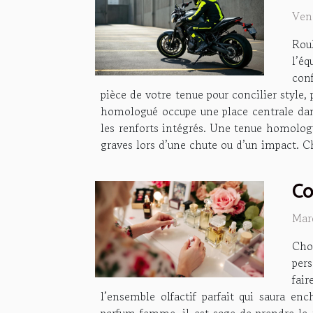
Ven
Rou
l’é
con
pièce de votre tenue pour concilier style,
homologué occupe une place centrale dan
les renforts intégrés. Une tenue homolog
graves lors d’une chute ou d’un impact. Ch
Co
Mar
Choi
pers
fair
l’ensemble olfactif parfait qui saura en
parfum femme, il est sage de prendre le t