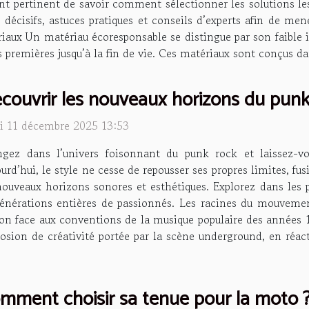
nt pertinent de savoir comment sélectionner les solutions les
 décisifs, astuces pratiques et conseils d’experts afin de men
iaux Un matériau écoresponsable se distingue par son faible
s premières jusqu’à la fin de vie. Ces matériaux sont conçus d
couvrir les nouveaux horizons du punk
di 11 décembre 2025 13:53
ngez dans l’univers foisonnant du punk rock et laissez-vo
urd’hui, le style ne cesse de repousser ses propres limites, f
nouveaux horizons sonores et esthétiques. Explorez dans le
générations entières de passionnés. Les racines du mouvemen
ion face aux conventions de la musique populaire des années 1
plosion de créativité portée par la scène underground, en ré
mment choisir sa tenue pour la moto ?