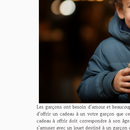
Les garçons ont besoin d’amour et beaucoup 
d’offrir un cadeau à un votre garçon que ce
cadeau à offrir doit correspondre à son âg
s’amuser avec un jouet destiné à un garçon 