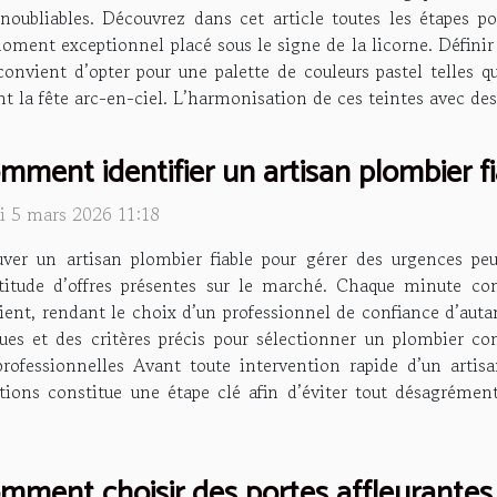
noubliables. Découvrez dans cet article toutes les étapes p
oment exceptionnel placé sous le signe de la licorne. Définir 
convient d’opter pour une palette de couleurs pastel telles qu
ent la fête arc-en-ciel. L’harmonisation de ces teintes avec des
mment identifier un artisan plombier f
di 5 mars 2026 11:18
uver un artisan plombier fiable pour gérer des urgences p
titude d’offres présentes sur le marché. Chaque minute co
ient, rendant le choix d’un professionnel de confiance d’auta
ques et des critères précis pour sélectionner un plombier c
s professionnelles Avant toute intervention rapide d’un art
ications constitue une étape clé afin d’éviter tout désagrémen
mment choisir des portes affleurantes