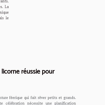
ants.
s. La
onique
is le
icorne réussie pour
ure féerique qui fait rêver petits et grands.
e célébration nécessite une planification