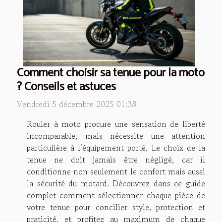
Comment choisir sa tenue pour la moto
? Conseils et astuces
Vendredi 5 décembre 2025 01:38
Rouler à moto procure une sensation de liberté
incomparable, mais nécessite une attention
particulière à l’équipement porté. Le choix de la
tenue ne doit jamais être négligé, car il
conditionne non seulement le confort mais aussi
la sécurité du motard. Découvrez dans ce guide
complet comment sélectionner chaque pièce de
votre tenue pour concilier style, protection et
praticité, et profitez au maximum de chaque