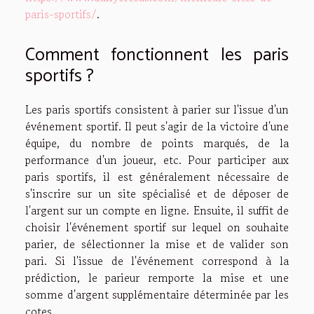
paris-sportifs/
.
Comment fonctionnent les paris
sportifs ?
Les paris sportifs consistent à parier sur l'issue d'un
événement sportif. Il peut s'agir de la victoire d'une
équipe, du nombre de points marqués, de la
performance d'un joueur, etc. Pour participer aux
paris sportifs, il est généralement nécessaire de
s'inscrire sur un site spécialisé et de déposer de
l'argent sur un compte en ligne. Ensuite, il suffit de
choisir l'événement sportif sur lequel on souhaite
parier, de sélectionner la mise et de valider son
pari. Si l'issue de l'événement correspond à la
prédiction, le parieur remporte la mise et une
somme d'argent supplémentaire déterminée par les
cotes.