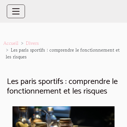
Accueil
Divers
Les paris sportifs : comprendre le fonctionnement et
les risques
Les paris sportifs : comprendre le
fonctionnement et les risques