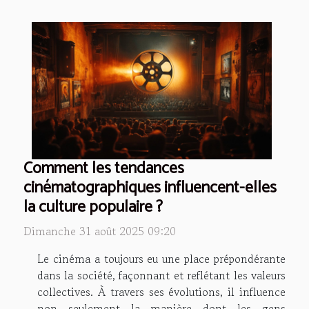
Comment les tendances
cinématographiques influencent-elles
la culture populaire ?
Dimanche 31 août 2025 09:20
Le cinéma a toujours eu une place prépondérante
dans la société, façonnant et reflétant les valeurs
collectives. À travers ses évolutions, il influence
non seulement la manière dont les gens