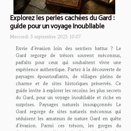
Explorez les perles cachées du Gard :
guide pour un voyage inoubliable
Mercredi 3 septembre 2025 10:07
Envie d’évasion loin des sentiers battus ? Le
Gard regorge de trésors souvent méconnus,
parfaits pour ceux qui souhaitent vivre une
expérience authentique. Partez à la découverte de
paysages époustouflants, de villages pleins de
charme et de sites historiques préservés. Ce
guide invite à explorer les recoins les plus secrets
du Gard, pour un voyage inoubliable et riche en
surprises. Paysages naturels insoupçonnés Le
Gard regorge de sites naturels méconnus qui
séduisent les amateurs de nature Gard en quête
d’évasion. Parmi ces trésors, les gorges du