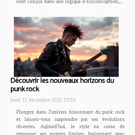
sont conçus dans une logique d’écoconception,...
Découvrir les nouveaux horizons du
punk rock
Jeudi 11 décembre 2025 13:53
Plongez dans l’univers foisonnant du punk rock
et laissez-vous surprendre par ses évolutions
récentes. Aujourd’hui, le style ne cesse de
repousser ses propres limites, fusionnant avec