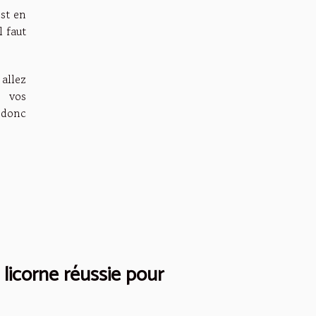
est en
l faut
allez
e vos
 donc
icorne réussie pour