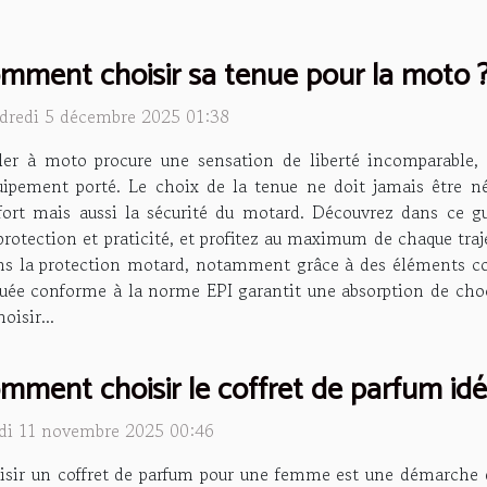
mment choisir sa tenue pour la moto ?
dredi 5 décembre 2025 01:38
ler à moto procure une sensation de liberté incomparable, 
quipement porté. Le choix de la tenue ne doit jamais être n
fort mais aussi la sécurité du motard. Découvrez dans ce 
 protection et praticité, et profitez au maximum de chaque tra
s la protection motard, notamment grâce à des éléments com
uée conforme à la norme EPI garantit une absorption de chocs
oisir...
mment choisir le coffret de parfum idéa
di 11 novembre 2025 00:46
sir un coffret de parfum pour une femme est une démarche dé