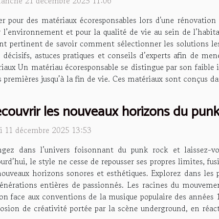
anche 21 décembre 2025 11:06
er pour des matériaux écoresponsables lors d'une rénovation 
 l’environnement et pour la qualité de vie au sein de l’habita
nt pertinent de savoir comment sélectionner les solutions les
 décisifs, astuces pratiques et conseils d’experts afin de men
iaux Un matériau écoresponsable se distingue par son faible
s premières jusqu’à la fin de vie. Ces matériaux sont conçus d
couvrir les nouveaux horizons du punk
di 11 décembre 2025 13:53
ngez dans l’univers foisonnant du punk rock et laissez-vo
urd’hui, le style ne cesse de repousser ses propres limites, f
nouveaux horizons sonores et esthétiques. Explorez dans le
générations entières de passionnés. Les racines du mouvemen
ion face aux conventions de la musique populaire des années 1
plosion de créativité portée par la scène underground, en ré