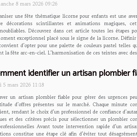
anche 8 mars 2026 09:26
niser une fête thématique licorne pour enfants est une avent
re décorations scintillantes et animations magiques, cett
noubliables. Découvrez dans cet article toutes les étapes p
oment exceptionnel placé sous le signe de la licorne. Définir 
convient d’opter pour une palette de couleurs pastel telles qu
ent la fête arc-en-ciel. L’harmonisation de ces teintes avec des
mment identifier un artisan plombier f
di 5 mars 2026 11:18
uver un artisan plombier fiable pour gérer des urgences p
titude d’offres présentes sur le marché. Chaque minute co
ient, rendant le choix d’un professionnel de confiance d’auta
ques et des critères précis pour sélectionner un plombier c
s professionnelles Avant toute intervention rapide d’un art
ications constitue une étape clé afin d’éviter tout désagrémen