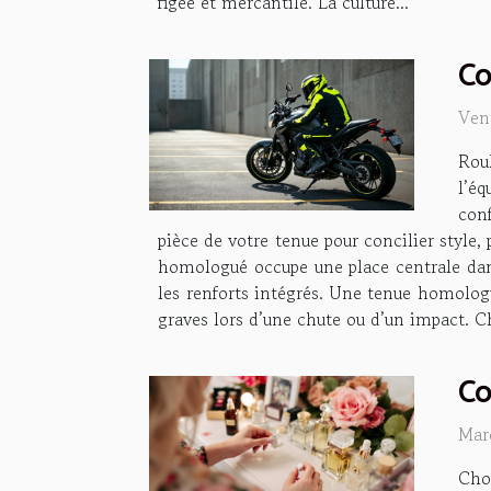
figée et mercantile. La culture...
Co
Ven
Rou
l’é
con
pièce de votre tenue pour concilier style,
homologué occupe une place centrale dan
les renforts intégrés. Une tenue homolog
graves lors d’une chute ou d’un impact. Ch
Co
Mar
Choi