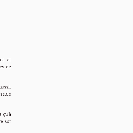
es et
les de
ussi.
seule
e qu'à
re sur