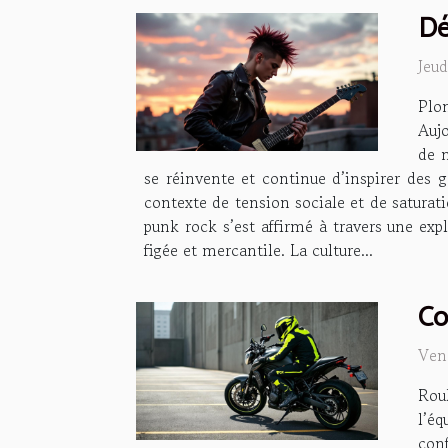
Dé
Jeu
Plo
Aujo
de 
se réinvente et continue d’inspirer des 
contexte de tension sociale et de saturat
punk rock s’est affirmé à travers une ex
figée et mercantile. La culture...
Co
Ven
Rou
l’é
con