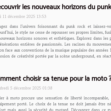
couvrir les nouveaux horizons du punk
di 11 décembre 2025 13:53
ngez dans l’univers foisonnant du punk rock et laissez-vo
urd’hui, le style ne cesse de repousser ses propres limites, f
nouveaux horizons sonores et esthétiques. Explorez dans le
générations entières de passionnés. Les racines du mouvemen
ion face aux conventions de la musique populaire des années 1
plosion de créativité portée par la scène underground, en ré
mment choisir sa tenue pour la moto ?
dredi 5 décembre 2025 01:38
ler à moto procure une sensation de liberté incomparable, 
quipement porté. Le choix de la tenue ne doit jamais être n
fort mais aussi la sécurité du motard. Découvrez dans ce 