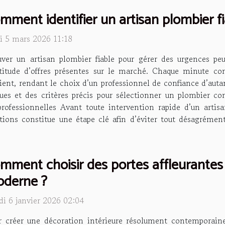
mment identifier un artisan plombier f
di 5 mars 2026 11:18
uver un artisan plombier fiable pour gérer des urgences p
titude d’offres présentes sur le marché. Chaque minute co
ient, rendant le choix d’un professionnel de confiance d’auta
ques et des critères précis pour sélectionner un plombier c
s professionnelles Avant toute intervention rapide d’un art
ications constitue une étape clé afin d’éviter tout désagrémen
mment choisir des portes affleurantes
derne ?
di 6 janvier 2026 02:04
r créer une décoration intérieure résolument contemporaine,