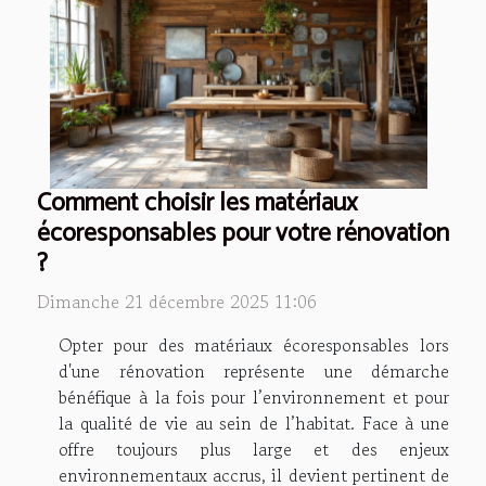
Comment choisir les matériaux
écoresponsables pour votre rénovation
?
Dimanche 21 décembre 2025 11:06
Opter pour des matériaux écoresponsables lors
d'une rénovation représente une démarche
bénéfique à la fois pour l’environnement et pour
la qualité de vie au sein de l’habitat. Face à une
offre toujours plus large et des enjeux
environnementaux accrus, il devient pertinent de