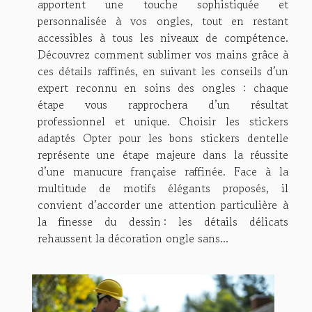
apportent une touche sophistiquée et
personnalisée à vos ongles, tout en restant
accessibles à tous les niveaux de compétence.
Découvrez comment sublimer vos mains grâce à
ces détails raffinés, en suivant les conseils d’un
expert reconnu en soins des ongles : chaque
étape vous rapprochera d’un résultat
professionnel et unique. Choisir les stickers
adaptés Opter pour les bons stickers dentelle
représente une étape majeure dans la réussite
d’une manucure française raffinée. Face à la
multitude de motifs élégants proposés, il
convient d’accorder une attention particulière à
la finesse du dessin : les détails délicats
rehaussent la décoration ongle sans...