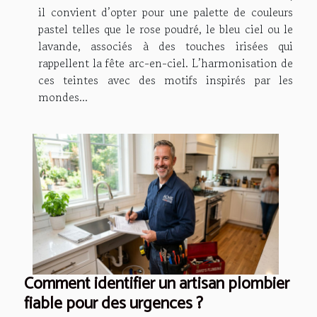
il convient d’opter pour une palette de couleurs
pastel telles que le rose poudré, le bleu ciel ou le
lavande, associés à des touches irisées qui
rappellent la fête arc-en-ciel. L’harmonisation de
ces teintes avec des motifs inspirés par les
mondes...
Comment identifier un artisan plombier
fiable pour des urgences ?