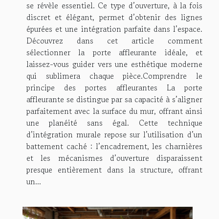
se révèle essentiel. Ce type d’ouverture, à la fois
discret et élégant, permet d’obtenir des lignes
épurées et une intégration parfaite dans l’espace.
Découvrez dans cet article comment
sélectionner la porte affleurante idéale, et
laissez-vous guider vers une esthétique moderne
qui sublimera chaque pièce.Comprendre le
principe des portes affleurantes La porte
affleurante se distingue par sa capacité à s’aligner
parfaitement avec la surface du mur, offrant ainsi
une planéité sans égal. Cette technique
d’intégration murale repose sur l’utilisation d’un
battement caché : l’encadrement, les charnières
et les mécanismes d’ouverture disparaissent
presque entièrement dans la structure, offrant
un...