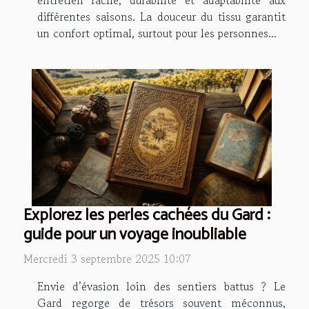
entretien facile, durabilité et adaptabilité aux
différentes saisons. La douceur du tissu garantit
un confort optimal, surtout pour les personnes...
Explorez les perles cachées du Gard :
guide pour un voyage inoubliable
Mercredi 3 septembre 2025 10:07
Envie d’évasion loin des sentiers battus ? Le
Gard regorge de trésors souvent méconnus,