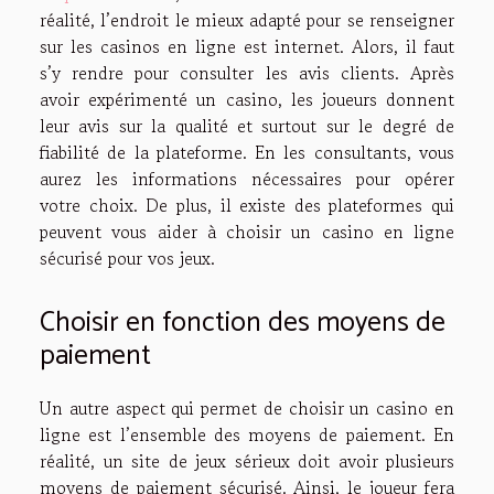
réalité, l’endroit le mieux adapté pour se renseigner
sur les casinos en ligne est internet. Alors, il faut
s’y rendre pour consulter les avis clients. Après
avoir expérimenté un casino, les joueurs donnent
leur avis sur la qualité et surtout sur le degré de
fiabilité de la plateforme. En les consultants, vous
aurez les informations nécessaires pour opérer
votre choix. De plus, il existe des plateformes qui
peuvent vous aider à choisir un casino en ligne
sécurisé pour vos jeux.
Choisir en fonction des moyens de
paiement
Un autre aspect qui permet de choisir un casino en
ligne est l’ensemble des moyens de paiement. En
réalité, un site de jeux sérieux doit avoir plusieurs
moyens de paiement sécurisé. Ainsi, le joueur fera